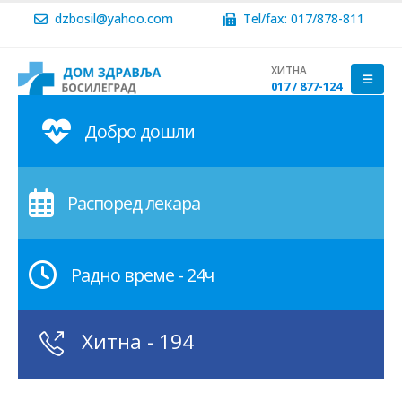
dzbosil@yahoo.com
Tel/fax: 017/878-811
ХИТНА
017 / 877-124
Добро дошли
Распоред лекара
Радно време - 24ч
Хитна - 194