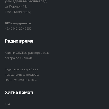
Дом здравља Босилеград
ул. Породин 11,
17540 Босилеград
GPS координате:
42.49942, 22.47657
Радно време
Кликни ОВДЕ за распоред рада
лекара по сменама
Радно време службе за
немедицинске послове:
Пон-Пет: 07:00-14:30 ч.
Хитна помоћ
194