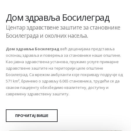
Дом здравља Босилеград
Центар здравствене заштите за становнике
Босилеграда и околних насеља.
Дом здравља Босилеград
већ деценијама представља
ослонац здравља и поверења за становнике наше општине.
Као јавна здравствена установа, пружамо услуге примарне
здравствене заштите на територији целе општине
Босилеград. Са мрежом амбуланти које покривају подручје од
571 km², бринемо о здрављу 6.065 становника, трудећи се да
сваком пацијенту обезбедимо квалитетну, доступну и
савремену здравствену заштиту.
ПРОЧИТАЈ ВИШЕ