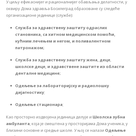
У циљу ефикаснијег и рационалнијег обављања делатности, у
оквиру Дома здравља Босилеград образоване су следеће
организационе јединице (службе):
Служба за здравствену заштиту одраслих
становника, са хитном медицинском помоћи,
кућним лечењем и негом, и поливалентном
патронажом;
Служба за здравствену заштиту жена, деце
,
школске деце, и здравствене заштите из области
денталне медицине;
Одељење за лабораторијску и радиолошку
дијагностику
;
Одељење стационара
;
Као просторно издвојена јединица делује и
Школска зубна
амбуланта
, која је смештена у просторијама Дома ученика, у
близини основне и средње школе. У њој се налази
Одељење