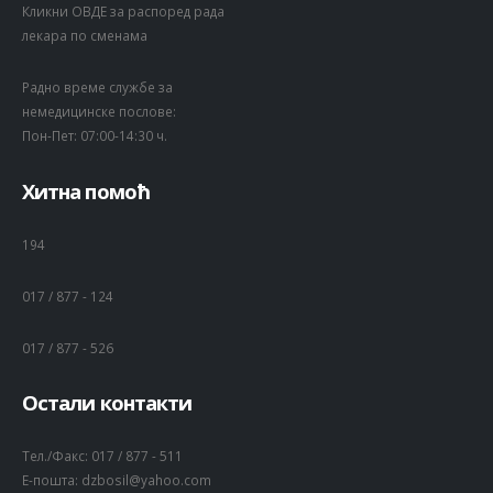
Кликни ОВДЕ за распоред рада
лекара по сменама
Радно време службе за
немедицинске послове:
Пон-Пет: 07:00-14:30 ч.
Хитна помоћ
194
017 / 877 - 124
017 / 877 - 526
Остали контакти
Тел./Факс:
017 / 877 - 511
Е-пошта:
dzbosil@yahoo.com