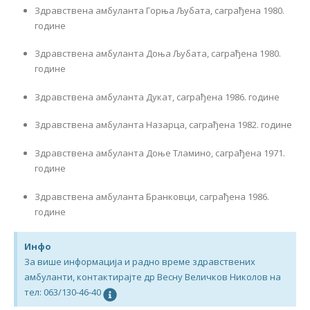
Здравствена амбуланта Горња Љубата, саграђена 1980.
године
Здравствена амбуланта Доња Љубата, саграђена 1980.
године
Здравствена амбуланта Дукат, саграђена 1986. године
Здравствена амбуланта Назарца, саграђена 1982. године
Здравствена амбуланта Доње Тламино, саграђена 1971.
године
Здравствена амбуланта Бранковци, саграђена 1986.
године
Инфо
За више информација и радно време здравствених
амбуланти, контактирајте др Весну Величков Николов на
тел: 063/130-46-40