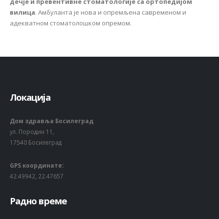
дечје и превентивне стоматологије са ортопедијом
вилица
. Амбуланта је нова и опремљена савременом и
адекватном стоматолошком опремом.
Локација
Дом здравља Босилеград
ул. Породин 11,
17540 Босилеград
GPS координате:
42.49942, 22.47657
Радно време