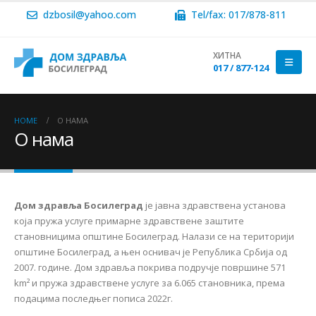
dzbosil@yahoo.com
Tel/fax: 017/878-811
ХИТНА
017 / 877-124
HOME
О НАМА
О нама
Дом здравља Босилеград
је јавна здравствена установа
која пружа услуге примарне здравствене заштите
становницима општине Босилеград. Налази се на територији
општине Босилеград, а њен оснивач је Република Србија од
2007. године. Дом здравља покрива подручје површине 571
km² и пружа здравствене услуге за 6.065 становника, према
подацима последњег пописа 2022г.