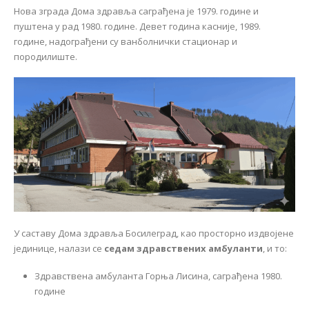
Нова зграда Дома здравља саграђена је 1979. године и
пуштена у рад 1980. године. Девет година касније, 1989.
године, надограђени су ванболнички стационар и
породилиште.
У саставу Дома здравља Босилеград, као просторно издвојене
јединице, налази се
седам здравствених амбуланти
, и то:
Здравствена амбуланта Горња Лисина, саграђена 1980.
године