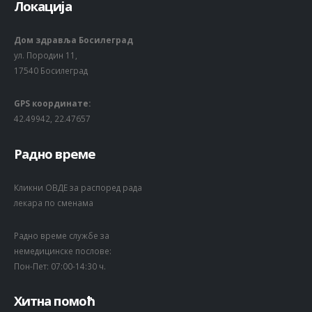
Локација
Дом здравља Босилеград
ул. Породин 11,
17540 Босилеград
GPS координате:
42.49942, 22.47657
Радно време
Кликни ОВДЕ за распоред рада
лекара по сменама
Радно време службе за
немедицинске послове:
Пон-Пет: 07:00-14:30 ч.
Хитна помоћ