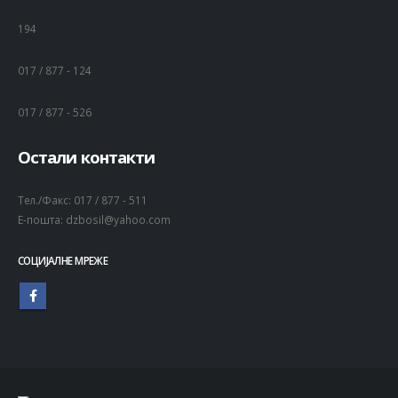
194
017 / 877 - 124
017 / 877 - 526
Остали контакти
Тел./Факс:
017 / 877 - 511
Е-пошта:
dzbosil@yahoo.com
СОЦИЈАЛНЕ МРЕЖЕ