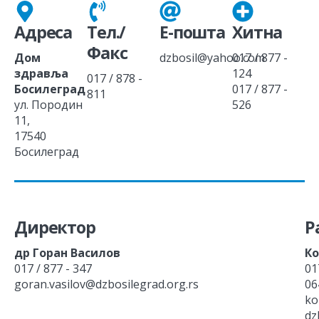
Адреса
Тел./
Е-пошта
Хитна
Факс
Дом
dzbosil@yahoo.com
017 / 877 -
здравља
124
017 / 878 -
Босилеград
017 / 877 -
811
ул. Породин
526
11,
17540
Босилеград
Директор
Р
др Горан Василов
Ко
017 / 877 - 347
01
goran.vasilov@dzbosilegrad.org.rs
06
ko
dz