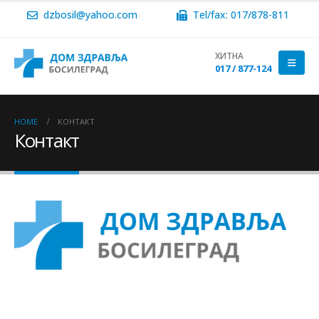
dzbosil@yahoo.com
Tel/fax: 017/878-811
ХИТНА
017 / 877-124
HOME
КОНТАКТ
Контакт