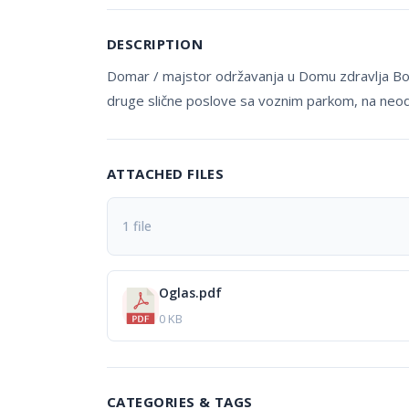
DESCRIPTION
Domar / majstor održavanja u Domu zdravlja Bosi
druge slične poslove sa voznim parkom, na neo
ATTACHED FILES
1 file
Oglas.pdf
0 KB
CATEGORIES & TAGS