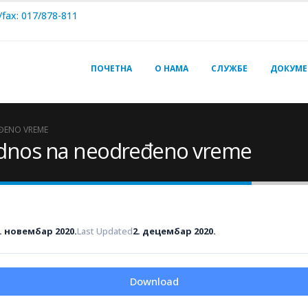
/fax: 017/878-811
ПОЧЕТНА
О НАМА
СЛУЖБЕ
ДОКУМЕ
EĐENO VREME
 odnos na neodređeno vreme
. новембар 2020.
Last Updated
2. децембар 2020.
Download