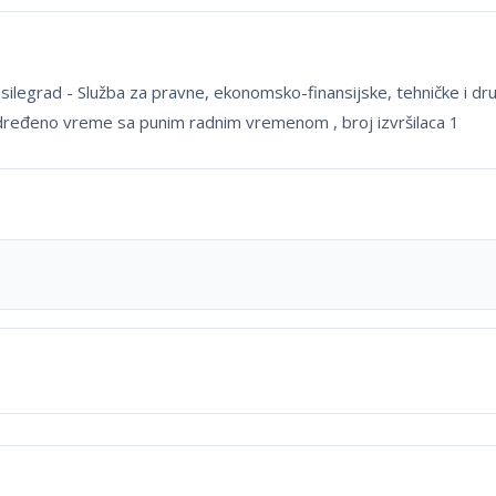
legrad - Služba za pravne, ekonomsko-finansijske, tehničke i drug
dređeno vreme sa punim radnim vremenom , broj izvršilaca 1