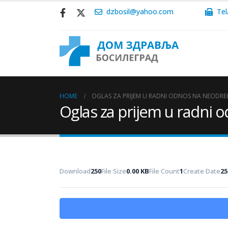
dzbosil@yahoo.com
Tel
HOME
OGLAS ZA PRIJEM U RADNI ODNOS NA NEODR
Oglas za prijem u radni
Download
250
File Size
0.00 KB
File Count
1
Create Date
25