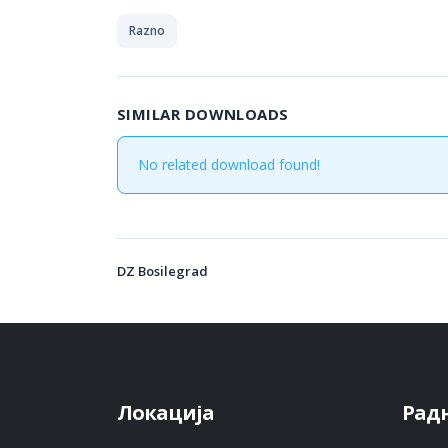
Razno
SIMILAR DOWNLOADS
No related download found!
DZ Bosilegrad
Локација
Рад