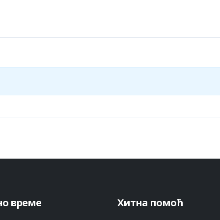
но време
Хитна помоћ