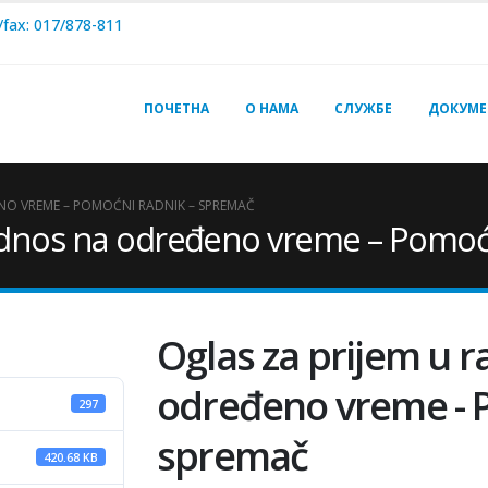
/fax: 017/878-811
ПОЧЕТНА
О НАМА
СЛУЖБЕ
ДОКУМЕ
NO VREME – POMOĆNI RADNIK – SPREMAČ
 odnos na određeno vreme – Pomoć
Oglas za prijem u 
određeno vreme - P
297
spremač
420.68 KB