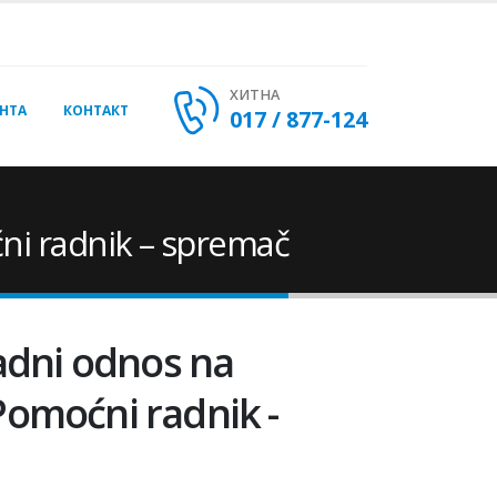
ХИТНА
НТА
КОНТАКТ
017 / 877-124
ni radnik – spremač
radni odnos na
omoćni radnik -