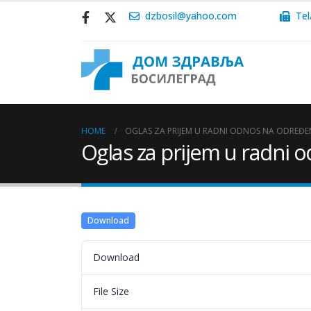
dzbosil@yahoo.com
Tel
HOME
OGLAS ZA PRIJEM U RADNI ODNOS NA ODREĐE
Oglas za prijem u radni
Download
Download
File Size