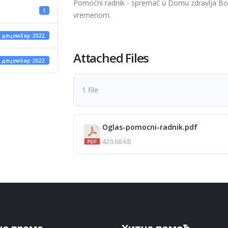
Pomoćni radnik - spremač u Domu zdravlja Bo
1
vremenom.
. децембар 2022.
Attached Files
. децембар 2022.
1 file
Oglas-pomocni-radnik.pdf
420.68 KB