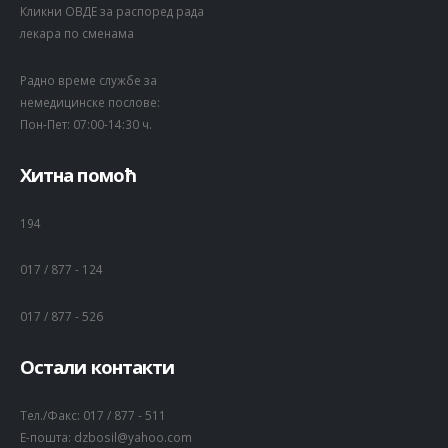
Кликни ОВДЕ за распоред рада
лекара по сменама
Радно време службе за
немедицинске послове:
Пон-Пет: 07:00-14:30 ч.
Хитна помоћ
194
017 / 877 - 124
017 / 877 - 526
Остали контакти
Тел./Факс:
017 / 877 - 511
Е-пошта:
dzbosil@yahoo.com