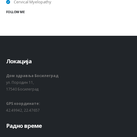
Cervical Myelopathy
FOLLOW ME
Локација
Дом здравља Босилеград
ул. Породин 11,
17540 Босилеград
GPS координате:
42.49942, 22.47657
Радно време