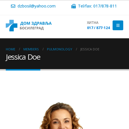
dzbosil@yahoo.com
Tel/fax: 017/878-811
ХИТНА
017 / 877-124
HOME
MEMBERS
PULMONOLOGY
JESSICA DOE
Jessica Doe