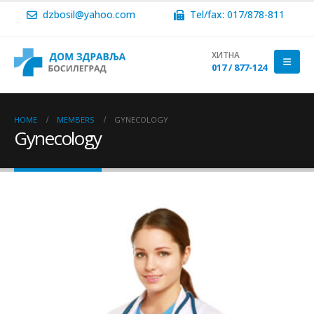
dzbosil@yahoo.com
Tel/fax: 017/878-811
ХИТНА
017 / 877-124
HOME
MEMBERS
GYNECOLOGY
Gynecology