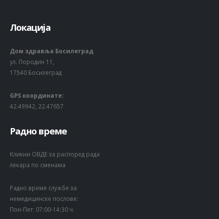
Локација
Дом здравља Босилеград
ул. Породин 11,
17540 Босилеград
GPS координате:
42.49942, 22.47657
Радно време
Кликни ОВДЕ за распоред рада
лекара по сменама
Радно време службе за
немедицинске послове:
Пон-Пет: 07:00-14:30 ч.