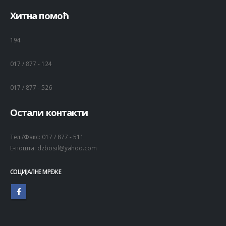
Хитна помоћ
194
017 / 877 - 124
017 / 877 - 526
Остали контакти
Тел./Факс:
017 / 877 - 511
Е-пошта:
dzbosil@yahoo.com
СОЦИЈАЛНЕ МРЕЖЕ