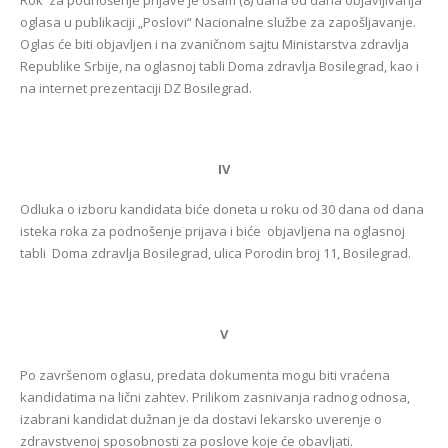
oglasa u publikaciji „Poslovi“ Nacionalne službe za zapošljavanje.
Oglas će biti objavljen i na zvaničnom sajtu Ministarstva zdravlja
Republike Srbije, na oglasnoj tabli Doma zdravlja Bosilegrad, kao i
na internet prezentaciji DZ Bosilegrad.
IV
Odluka o izboru kandidata biće doneta u roku od 30 dana od dana
isteka roka za podnošenje prijava i biće objavljena na oglasnoj
tabli Doma zdravlja Bosilegrad, ulica Porodin broj 11, Bosilegrad.
V
Po završenom oglasu, predata dokumenta mogu biti vraćena
kandidatima na lični zahtev. Prilikom zasnivanja radnog odnosa,
izabrani kandidat dužnan je da dostavi lekarsko uverenje o
zdravstvenoj sposobnosti za poslove koje će obavljati.