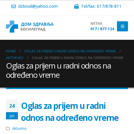
dzbosil@yahoo.com
Tel/fax: 017/878-811
ХИТНА
017 / 877-124
HOME
OGLAS ZA PRIJEM U RADNI ODNOS NA ODREĐENO VREME
AKTUELNO
OGLAS ZA PRIJEM U RADNI ODNOS NA ODREĐENO VREME
Oglas za prijem u radni odnos na
određeno vreme
Oglas za prijem u radni
24
odnos na određeno vreme
јун
Aktuelno