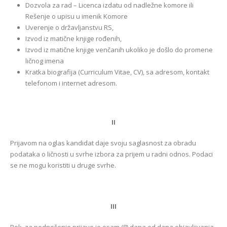
Dozvola za rad – Licenca izdatu od nadležne komore ili
Rešenje o upisu u imenik Komore
Uverenje o državljanstvu RS,
Izvod iz matične knjige rođenih,
Izvod iz matične knjige venčanih ukoliko je došlo do promene
ličnog imena
Kratka biografija (Curriculum Vitae, CV), sa adresom, kontakt
telefonom i internet adresom.
II
Prijavom na oglas kandidat daje svoju saglasnost za obradu
podataka o ličnosti u svrhe izbora za prijem u radni odnos. Podaci
se ne mogu koristiti u druge svrhe.
III
Rok za podnošenje prijave je osam (8) dana od dana objavljivanja