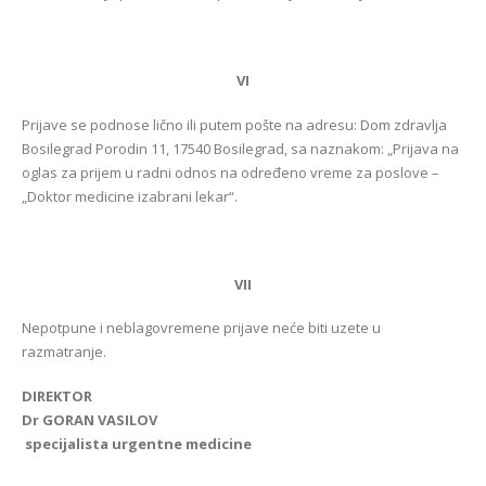
VI
Prijave se podnose lično ili putem pošte na adresu: Dom zdravlja
Bosilegrad Porodin 11, 17540 Bosilegrad, sa naznakom: „Prijava na
oglas za prijem u radni odnos na određeno vreme za poslove –
„Doktor medicine izabrani lekar“.
VII
Nepotpune i neblagovremene prijave neće biti uzete u
razmatranje.
DIREKTOR
Dr GORAN VASILOV
specijalista urgentne medicine