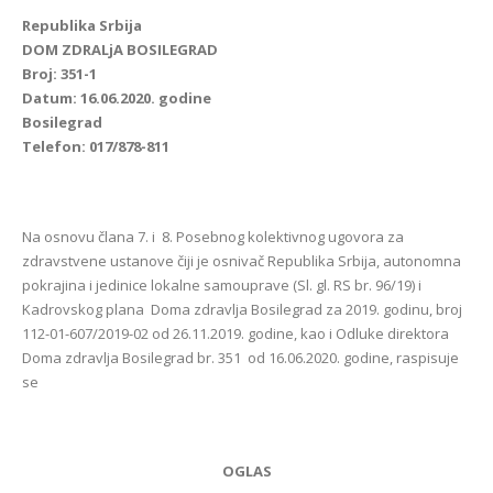
Republika Srbija
DOM ZDRALjA BOSILEGRAD
Broj: 351-1
Datum: 16.06.2020. godine
Bosilegrad
Telefon: 017/878-811
Na osnovu člana 7. i 8. Posebnog kolektivnog ugovora za
zdravstvene ustanove čiji je osnivač Republika Srbija, autonomna
pokrajina i jedinice lokalne samouprave (Sl. gl. RS br. 96/19) i
Kadrovskog plana Doma zdravlja Bosilegrad za 2019. godinu, broj
112-01-607/2019-02 od 26.11.2019. godine, kao i Odluke direktora
Doma zdravlja Bosilegrad br. 351 od 16.06.2020. godine, raspisuje
se
OGLAS