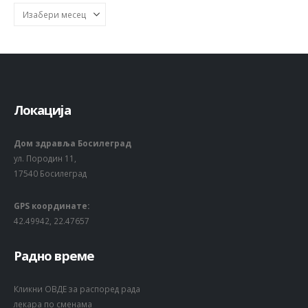
Локација
Дом здравља Босилеград
ул. Породин 11,
17540 Босилеград
GPS координате:
42.49942, 22.47657
Радно време
Кликни ОВДЕ за распоред рада
лекара по сменама