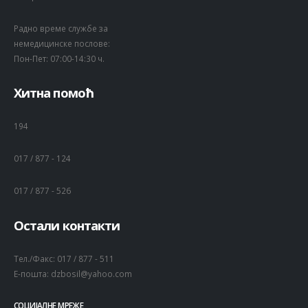
Радно време службе за
немедицинске послове:
Пон-Пет: 07:00-14:30 ч.
Хитна помоћ
194
017 / 877 - 124
017 / 877 - 526
Остали контакти
Тел./Факс:
017 / 877 - 511
Е-пошта:
dzbosil@yahoo.com
СОЦИЈАЛНЕ МРЕЖЕ