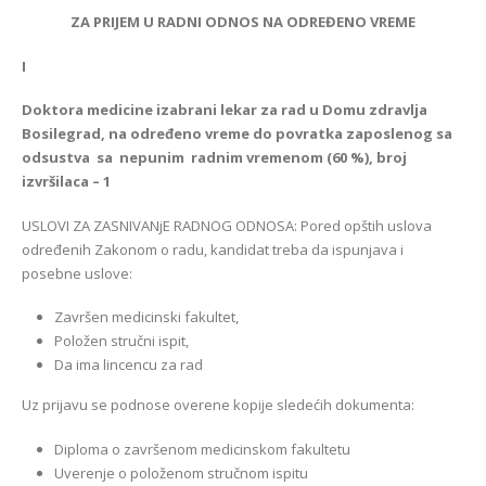
ZA PRIJEM U RADNI ODNOS NA ODREĐENO VREME
I
Doktora medicine izabrani lekar za rad u Domu zdravlja
Bosilegrad, na određeno vreme do povratka zaposlenog sa
odsustva sa nepunim radnim vremenom (60 %), broj
izvršilaca – 1
USLOVI ZA ZASNIVANjE RADNOG ODNOSA: Pored opštih uslova
određenih Zakonom o radu, kandidat treba da ispunjava i
posebne uslove:
Završen medicinski fakultet,
Položen stručni ispit,
Da ima lincencu za rad
Uz prijavu se podnose overene kopije sledećih dokumenta:
Diploma o završenom medicinskom fakultetu
Uverenje o položenom stručnom ispitu