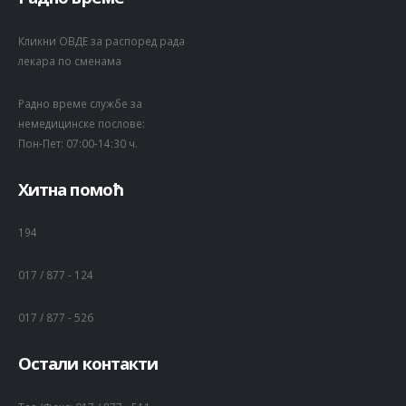
Кликни ОВДЕ за распоред рада
лекара по сменама
Радно време службе за
немедицинске послове:
Пон-Пет: 07:00-14:30 ч.
Хитна помоћ
194
017 / 877 - 124
017 / 877 - 526
Остали контакти