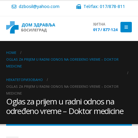
dzbosil@yahoo.com
Tel/fax: 017/878-811
ХИТНА
017 / 877-124
HOME
OGLAS ZA PRIJEM U RADNI ODNOS NA ODREĐENO VREME – DOKTOR
MEDICINE
НЕКАТЕГОРИЗОВАНО
OGLAS ZA PRIJEM U RADNI ODNOS NA ODREĐENO VREME – DOKTOR
MEDICINE
Oglas za prijem u radni odnos na
određeno vreme – Doktor medicine