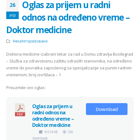
Oglas za prijem u radni
26
odnos na određeno vreme –
апр
Doktor medicine
Некатегоризовано
Doktora medicine izabrani lekar za rad u Domu zdravlja Bosilegrad
– Služba za zdravstvenu zaštitu odraslih stanovnika, na određeno
vreme do povratka zaposlenog sa specijalizacije sa punim radnim
vremenom, broj izvršilaca – 1
Preuzmite ceo oglas:
Oglas za prijem u
Download
radni odnos na
određeno vreme –
Doktor medicine
105.16 KB
350
downloads