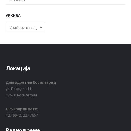
АРХИВА
Локација
Дом здравља Босилеград
ул. Породин 11,
17540 Босилеград
GPS координате:
42.49942, 22.47657
Радно време